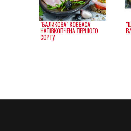
"БАЛИКОВА" КОВБАСА
"
НАПІВКОПЧЕНА ПЕРШОГО
В
СОРТУ